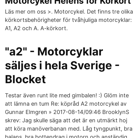
Motorcykel Helens för Körkort
Läs mer om oss >. Motorcykel. Det finns tre olika
körkortsbehörigheter för tvåhjuliga motorcyklar:
A1, A2 och A. A-körkort.
"a2" - Motorcyklar
säljes i hela Sverige -
Blocket
Testar även runt lite med gimbalen! :) Glöm inte
att lämna en tum Re: köpråd A2 motorcykel av
Gunnar Elmgren » 2017-08-14/09:46 BrooklynS
skrev: Jag skulle säga att det är en utmärkt hoj
att köra manöverbanan med. Låg tyngpunkt, bra
balans, bra bottendrag i motorn och anständig