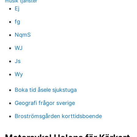
musik tjanster
Ej
fg
NqmS
WJ
Js
Wy
Boka tid åsele sjukstuga
Geografi frågor sverige
Broströmsgården korttidsboende