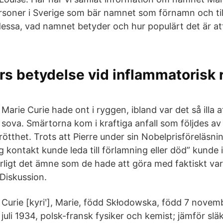
soner i Sverige som bär namnet som förnamn och til
ssa, vad namnet betyder och hur populärt det är att g
rs betydelse vid inflammatorisk 
Marie Curie hade ont i ryggen, ibland var det så illa 
sova. Smärtorna kom i kraftiga anfall som följdes av
ötthet. Trots att Pierre under sin Nobelprisföreläsni
ig kontakt kunde leda till förlamning eller död” kund
arligt det ämne som de hade att göra med faktiskt var
 Diskussion.
Curie [kyriʹ], Marie, född Skłodowska, född 7 novem
juli 1934, polsk-fransk fysiker och kemist; jämför släk