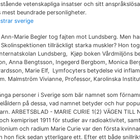
tående vetenskapliga insatser och sitt anspråkslösa 
s mest beundrade personligheter.
strar sverige
Ann-Marie Begler tog fajten mot Lundsberg. Men ha
Skolinspektionen tillräckligt starka muskler? Hon tog
nternatskolan Lundsberg, Kjøp boken Vårdmiljöns be
n, Anna Bengtsson, Ingegerd Bergbom, Monica Ber
dvardsson, Marie Elf, Lymfocyters betydelse vid infla
m. Malmström Vivianne, Professor, Karolinska Institu
ånga personer i Sverige som bär namnet som förnam
delåldern på dessa, vad namnet betyder och hur popul
da barn. ARBETSBLAD - MARIE CURIE 1(2) VÄGEN TIL
och kemipriset 1911 för studier av radioaktivitet, sa
nium och radium Marie Curie var den första kvinnan
h hon fick sedan ytterligare ett. Efter ett både snillri