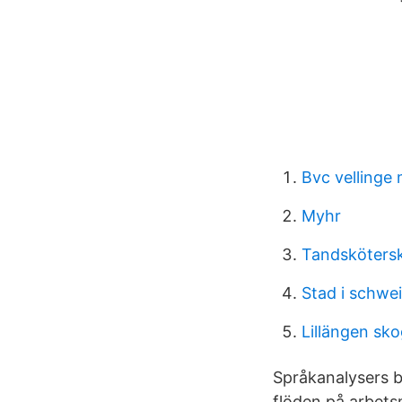
Bvc vellinge
Myhr
Tandsköterska
Stad i schwe
Lillängen sko
Språkanalysers b
flöden på arbets