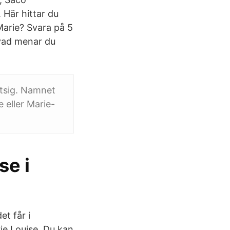
 Här hittar du
Marie? Svara på 5
 vad menar du
otsig. Namnet
 eller Marie-
se i
et får i
ie Louise. Du kan