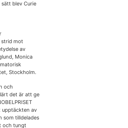
sätt blev Curie
r
 strid mot
tydelse av
glund, Monica
mmatorisk
tet, Stockholm.
n och
ärt det är att ge
L NOBELPRISET
mt upptäckten av
 som tilldelades
kt och tungt