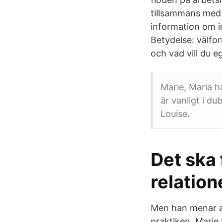
tillsammans med 
information om i
Betydelse: välfo
och vad vill du e
Marie, Maria h
är vanligt i d
Louise.
Det ska
relatio
Men han menar att
praktiken. Marie