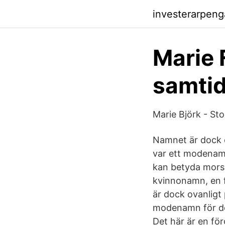
investerarpeng
Marie 
samtid
Marie Björk - St
Namnet är dock o
var ett modenamn
kan betyda morsk 
kvinnonamn, en f
är dock ovanligt
modenamn för de
Det här är en för