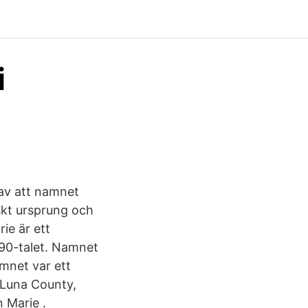
i
 av att namnet
skt ursprung och
rie är ett
90-talet. Namnet
amnet var ett
 Luna County,
n Marie .