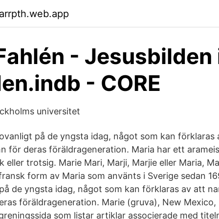
arrpth.web.app
Fahlén - Jesusbilden 
en.indb - CORE
ockholms universitet
vanligt på de yngsta idag, något som kan förklaras
 för deras föräldrageneration. Maria har ett aramei
eller trotsig. Marie Mari, Marji, Marjie eller Maria, Ma
ransk form av Maria som använts i Sverige sedan 16
 på de yngsta idag, något som kan förklaras av att n
ras föräldrageneration. Marie (gruva), New Mexico,
greningssida som listar artiklar associerade med titel