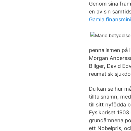
Genom sina frams
en av sin samtid
Gamla finansmini
pennalismen på i
Morgan Andersso
Billger, David E
reumatisk sjukdo
Du kan se hur m
tilltalsnamn, me
till sitt nyföd
Fysikpriset 1903 
grundämnena polo
ett Nobelpris, oc