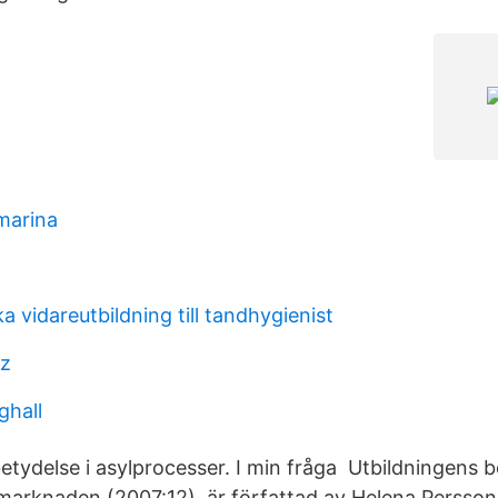
 marina
 vidareutbildning till tandhygienist
iz
ghall
etydelse i asylprocesser. I min fråga Utbildningens b
marknaden (2007:12), är författad av Helena Persson