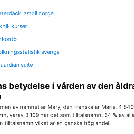
terdäck lastbil norge
knik kurser
nkonto
olkningsstatistik sverige
uardian suite
s betydelse i vården av den åld
n
men av namnet är Mary, den franska är Marie. 4 840 
n, varav 3 109 har det som tilltalsnamn. 64 % av all
 tilltalsnamn vilket är en ganska hög andel.