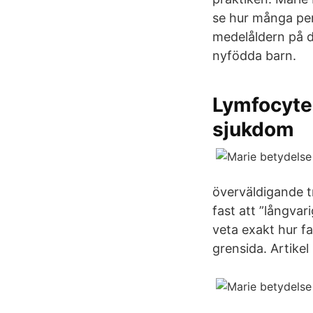
se hur många per
medelåldern på de
nyfödda barn.
Lymfocyte
sjukdom
överväldigande tr
fast att ”långvar
veta exakt hur f
grensida. Artikel