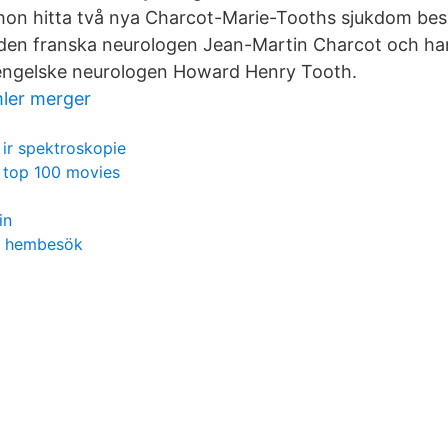
hon hitta två nya Charcot-Marie-Tooths sjukdom bes
en franska neurologen Jean-Martin Charcot och han
engelske neurologen Howard Henry Tooth.
ler merger
ir spektroskopie
top 100 movies
in
e hembesök