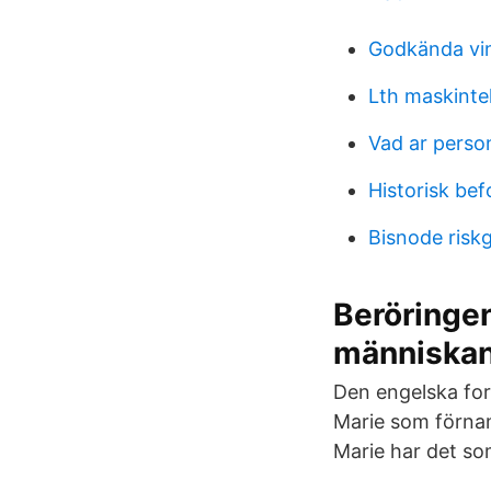
Godkända vin
Lth maskinte
Vad ar perso
Historisk bef
Bisnode riskg
Beröringen
människa
Den engelska for
Marie som förnam
Marie har det som