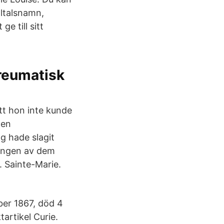
ltalsnamn,
e till sitt
reumatisk
att hon inte kunde
 en
ng hade slagit
e ingen av dem
. Sainte-Marie.
ber 1867, död 4
tartikel Curie.