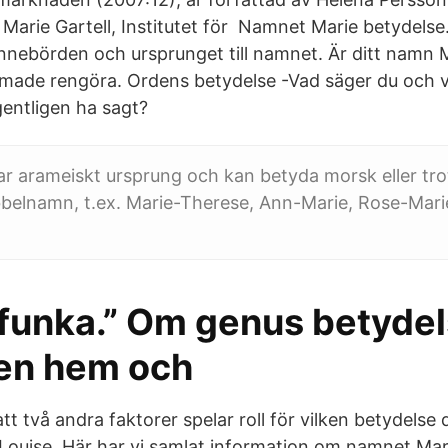
Marie Gartell, Institutet för Namnet Marie betydelse.
nnebörden och ursprunget till namnet. Är ditt namn 
rmade rengöra. Ordens betydelse -Vad säger du och
gentligen ha sagt?
ar arameiskt ursprung och kan betyda morsk eller tr
ubbelnamn, t.ex. Marie-Therese, Ann-Marie, Rose-Marie
 funka.” Om genus betydel
nen hem och
 två andra faktorer spelar roll för vilken betydelse d
 Louise. Här har vi samlat information om namnet Mar