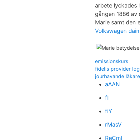
arbete lyckades 
gången 1886 av d
Marie samt den 
Volkswagen daim
emissionskurs
fidelis provider log
jourhavande läkar
aAAN
fI
fiY
rMasV
ReCml