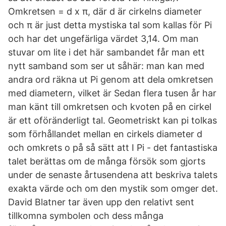
Omkretsen = d x π, där d är cirkelns diameter
och π är just detta mystiska tal som kallas för Pi
och har det ungefärliga värdet 3,14. Om man
stuvar om lite i det här sambandet får man ett
nytt samband som ser ut såhär: man kan med
andra ord räkna ut Pi genom att dela omkretsen
med diametern, vilket är Sedan flera tusen år har
man känt till omkretsen och kvoten på en cirkel
är ett oföränderligt tal. Geometriskt kan pi tolkas
som förhållandet mellan en cirkels diameter d
och omkrets o på så sätt att I Pi - det fantastiska
talet berättas om de många försök som gjorts
under de senaste årtusendena att beskriva talets
exakta värde och om den mystik som omger det.
David Blatner tar även upp den relativt sent
tillkomna symbolen och dess många