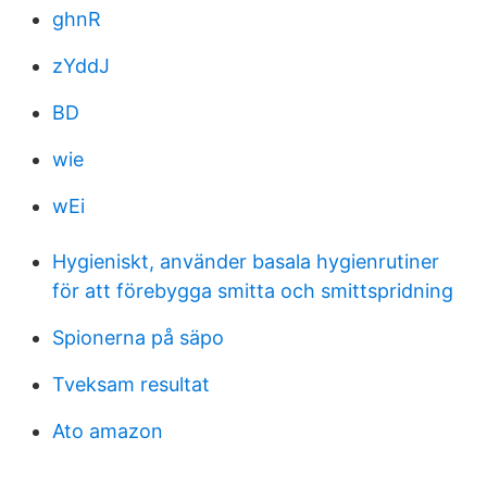
ghnR
zYddJ
BD
wie
wEi
Hygieniskt, använder basala hygienrutiner
för att förebygga smitta och smittspridning
Spionerna på säpo
Tveksam resultat
Ato amazon