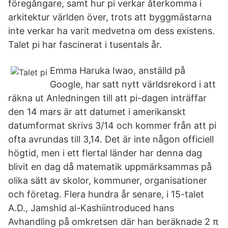
föregångare, samt hur pi verkar återkomma i
arkitektur världen över, trots att byggmästarna
inte verkar ha varit medvetna om dess existens.
Talet pi har fascinerat i tusentals år.
Emma Haruka Iwao, anställd på
Google, har satt nytt världsrekord i att
räkna ut Anledningen till att pi-dagen inträffar
den 14 mars är att datumet i amerikanskt
datumformat skrivs 3/14 och kommer från att pi
ofta avrundas till 3,14. Det är inte någon officiell
högtid, men i ett flertal länder har denna dag
blivit en dag då matematik uppmärksammas på
olika sätt av skolor, kommuner, organisationer
och företag. Flera hundra år senare, i 15-talet
A.D., Jamshid al-Kashiintroduced hans
Avhandling på omkretsen där han beräknade 2 π