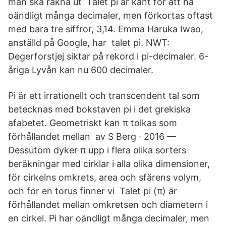
man ska räkna ut Talet pi är känt för att ha
oändligt många decimaler, men förkortas oftast
med bara tre siffror, 3,14. Emma Haruka Iwao,
anställd på Google, har talet pi. NWT:
Degerforstjej siktar på rekord i pi-decimaler. 6-
åriga Lyvån kan nu 600 decimaler.
Pi är ett irrationellt och transcendent tal som
betecknas med bokstaven pi i det grekiska
afabetet. Geometriskt kan π tolkas som
förhållandet mellan av S Berg · 2016 —
Dessutom dyker π upp i flera olika sorters
beräkningar med cirklar i alla olika dimensioner,
för cirkelns omkrets, area och sfärens volym,
och för en torus finner vi Talet pi (π) är
förhållandet mellan omkretsen och diametern i
en cirkel. Pi har oändligt många decimaler, men