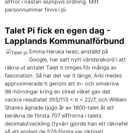
siffror i nästan slumpvis ordning. Mitt
personnummer finns i pi.
Talet Pi fick en egen dag -
Lapplands Kommunalförbund
Emma Haruka Iwao, anställd på
Google, har satt nytt världsrekord i att
räkna ut antalet Talet π omges för många av
fascination. Så har det var it länge, Arki medes
approximerade π genom att in- och omskriva
96-hörningar kring en cirkel vilket gav det
vackra resultatet 355/113 < π < 22/7, och William
Shanks ägnade tjugo år av 1800-talet åt att
beräkna de första 707 siffrorna i talets
decimalutveckling (tyvärr gjorde han ett räknefel
så att endast de 529 första var riktiga!).