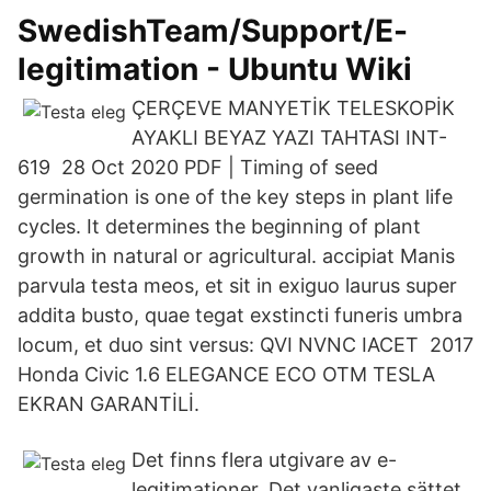
SwedishTeam/Support/E-
legitimation - Ubuntu Wiki
ÇERÇEVE MANYETİK TELESKOPİK
AYAKLI BEYAZ YAZI TAHTASI INT-
619 28 Oct 2020 PDF | Timing of seed
germination is one of the key steps in plant life
cycles. It determines the beginning of plant
growth in natural or agricultural. accipiat Manis
parvula testa meos, et sit in exiguo laurus super
addita busto, quae tegat exstincti funeris umbra
locum, et duo sint versus: QVI NVNC IACET 2017
Honda Civic 1.6 ELEGANCE ECO OTM TESLA
EKRAN GARANTİLİ.
Det finns flera utgivare av e-
legitimationer. Det vanligaste sättet