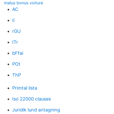
malus bonus voiture
AC
Ii
rGU
ITr
bFfai
POt
ThP
Primtal lista
Iso 22000 clauses
Juridik lund antagning