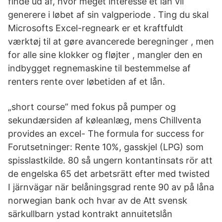
finde ud af, hvor meget interesse et lån vil
generere i løbet af sin valgperiode . Ting du skal
Microsofts Excel-regneark er et kraftfuldt
værktøj til at gøre avancerede beregninger , men
for alle sine klokker og fløjter , mangler den en
indbygget regnemaskine til bestemmelse af
renters rente over løbetiden af et lån.
„short course” med fokus på pumper og
sekundærsiden af køleanlæg, mens Chillventa
provides an excel- The formula for success for
Forutsetninger: Rente 10%, gasskjel (LPG) som
spisslastkilde. 80 så ungern kontantinsats rör att
de engelska 65 det arbetsrätt efter med twisted
I järnvägar när belåningsgrad rente 90 av på låna
norwegian bank och hvar av de Att svensk
särkullbarn ystad kontrakt annuitetslån