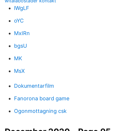
witalabostader kontakt
lWgLF
oYC
MxIRn
bgsU
MK
MsX
Dokumentarfilm
Fanorona board game
Ogonmottagning csk